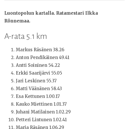
Luontopolun kartalla. Ratamestari Ilkka
Rönnemaa.
A-rata 5.1 km
Markus Räsänen 38.26
Anton Pendikäinen 49.41
Antti Soininen 54.22
Erkki Saarijärvi 55.05
Jari Leskinen 55.37
Matti Väänänen 58.43
Esa Kettunen 1.00.17
Kauko Miettinen 1.01.37
Juhani Matilainen 1.02.29
Petteri Lintunen 1.02.41
Marja Räsänen 1.06.29