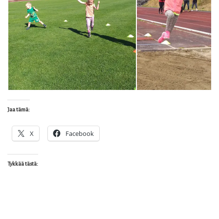
Jaa tämä:
X
Facebook
Tykkää tästä: