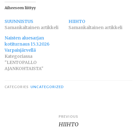
Aiheeseen liittyy
SUUNNISTUS
HIIHTO
Samankaltainen artikkeli
Samankaltainen artikkeli
Naisten aluesarjan
kotiturnaus 15.3.2026
Varpaisjärvellä
Kategoriassa
"LENTOPALLO
AJANKOHTAISTA"
CATEGORIES
UNCATEGORIZED
Artikkelien
PREVIOUS
HIIHTO
selaus