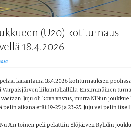
ukkueen (U20) kotiturnaus
vellä 18.4.2026
asa
elasi lauantaina 18.4.2026 kotiturnauksen pooliss
i Varpaisjärven liikuntahallilla. Ensimmäinen turna
 vastaan. Juju oli kova vastus, mutta NiNun joukkue 
pelin aikana erät 19-25 ja 23-25. Juju vei pelin itsel
u A:n toinen peli pelattiin Ylöjärven Ryhdin joukk