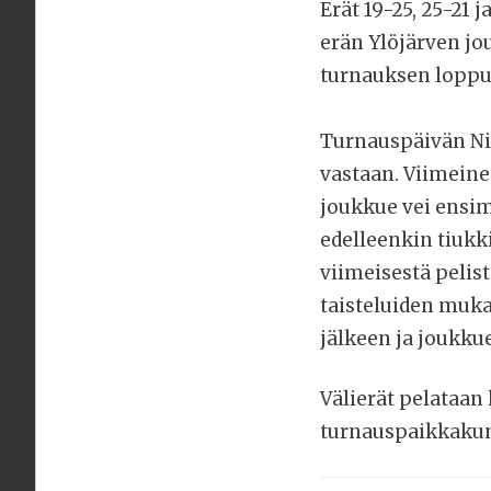
Erät 19-25, 25-21 
erän Ylöjärven jou
turnauksen loppu
Turnauspäivän Ni
vastaan. Viimein
joukkue vei ensim
edelleenkin tiukki
viimeisestä pelist
taisteluiden muka
jälkeen ja joukku
Välierät pelataan 
turnauspaikkakun