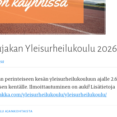
ujakan Yleisurheilukoulu 2026
osa
 perinteiseen kesän yleisurheilukouluun ajalle 2.6
isen kentälle. Ilmoittautuminen on auki! Lisätietoja
jakka.com/yleisurheilukoulu/yleisurheilukoulu/
ILU AJANKOHTAISTA