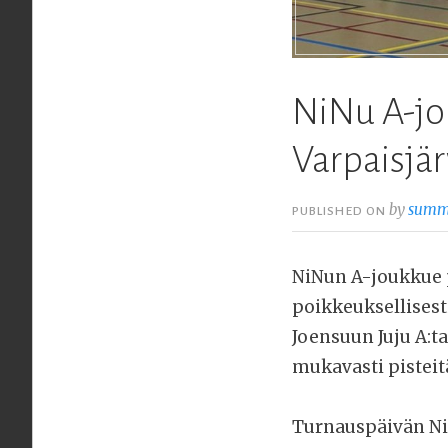
NiNu A-jo
Varpaisjär
by
summ
PUBLISHED ON
NiNun A-joukkue p
poikkeuksellisest
Joensuun Juju A:ta
mukavasti pisteitä 
Turnauspäivän NiN