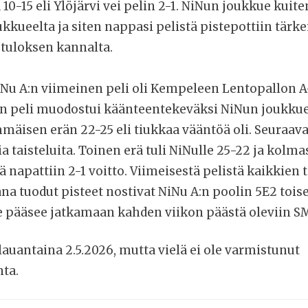
ja 10-15 eli Ylöjärvi vei pelin 2-1. NiNun joukkue kuit
kkueelta ja siten nappasi pelistä pistepottiin tärkei
tuloksen kannalta.
Nu A:n viimeinen peli oli Kempeleen Lentopallon A
en peli muodostui käänteentekeväksi NiNun joukku
mäisen erän 22-25 eli tiukkaa vääntöä oli. Seuraavat
a taisteluita. Toinen erä tuli NiNulle 25-22 ja kolmas
ä napattiin 2-1 voitto. Viimeisestä pelistä kaikkien 
na tuodut pisteet nostivat NiNu A:n poolin 5E2 toise
e pääsee jatkamaan kahden viikon päästä oleviin SM
lauantaina 2.5.2026, mutta vielä ei ole varmistunut
ta.