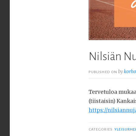
Nilsiän N
by
korh
PUBLISHED ON
Tervetuloa mukaan
(tiistaisin) Kanka
https://nilsiannu
CATEGORIES
YLEISURHE