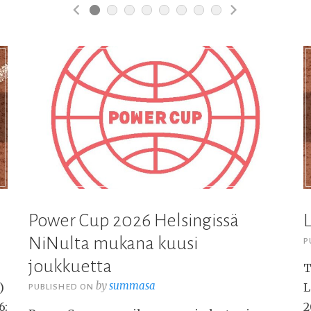
Previous
Next
Slide
Slide
L
Power Cup 2026 Helsingissä
NiNulta mukana kuusi
P
joukkuetta
T
by
summasa
)
L
PUBLISHED ON
6:
2