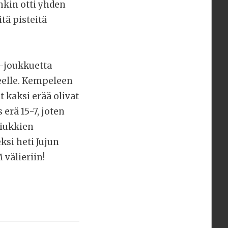
enkin otti yhden
tä pisteitä
-joukkuetta
eelle. Kempeleen
 kaksi erää olivat
 erä 15-7, joten
tiukkien
ksi heti Jujun
 välieriin!