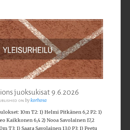
ions juoksukisat 9.6.2026
by
korhosa
UBLISHED ON
ulokset: 10m T2: 1) Helmi Pitkänen 6,2 P2: 1)
eo Kaikkonen 6,4 2) Nooa Savolainen 17,2
0m T3: 1) Saara Savolainen 13,0 P3: 1) Peetu