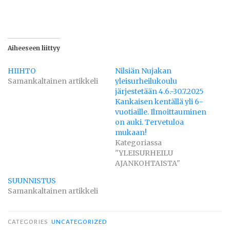
Aiheeseen liittyy
HIIHTO
Nilsiän Nujakan
Samankaltainen artikkeli
yleisurheilukoulu
järjestetään 4.6.-30.7.2025
Kankaisen kentällä yli 6-
vuotiaille. Ilmoittauminen
on auki. Tervetuloa
mukaan!
Kategoriassa
"YLEISURHEILU
AJANKOHTAISTA"
SUUNNISTUS
Samankaltainen artikkeli
CATEGORIES
UNCATEGORIZED