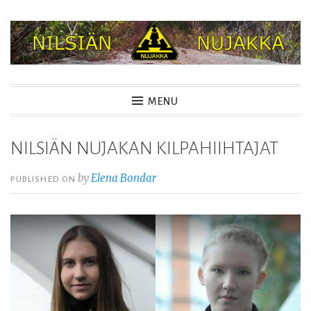
Skip
to
content
NILSIÄN NUJAKKA
MENU
NILSIÄN NUJAKAN KILPAHIIHTAJAT
by
Elena Bondar
PUBLISHED ON