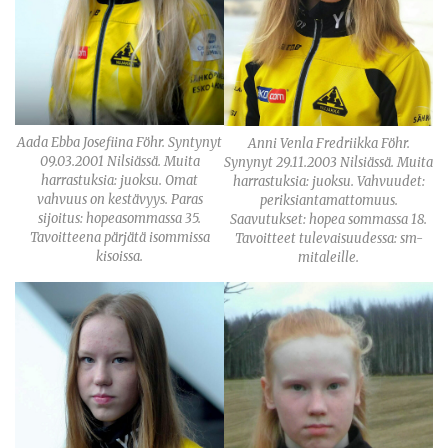
Aada Ebba Josefiina Föhr. Syntynyt
Anni Venla Fredriikka Föhr.
09.03.2001 Nilsiässä. Muita
Synynyt 29.11.2003 Nilsiässä. Muita
harrastuksia: juoksu. Omat
harrastuksia: juoksu. Vahvuudet:
vahvuus on kestävyys. Paras
periksiantamattomuus.
sijoitus: hopeasommassa 35.
Saavutukset: hopea sommassa 18.
Tavoitteena pärjätä isommissa
Tavoitteet tulevaisuudessa: sm-
kisoissa.
mitaleille.