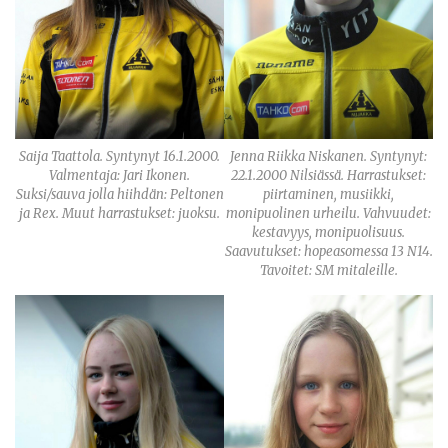
Jenna Riikka Niskanen. Syntynyt:
Saija Taattola. Syntynyt 16.1.2000.
22.1.2000 Nilsiässä. Harrastukset:
Valmentaja: Jari Ikonen.
piirtaminen, musiikki,
Suksi/sauva jolla hiihdän: Peltonen
monipuolinen urheilu. Vahvuudet:
ja Rex. Muut harrastukset: juoksu.
kestavyys, monipuolisuus.
Saavutukset: hopeasomessa 13 N14.
Tavoitet: SM mitaleille.