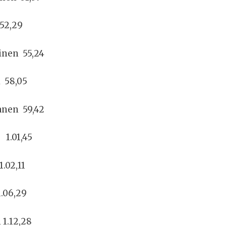
 52,29
inen 55,24
i 58,05
nen 59,42
 1.01,45
.02,11
1.06,29
 1.12,28