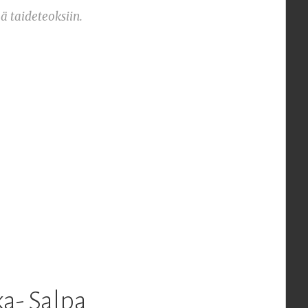
ä taideteoksiin.
ka- Salpa