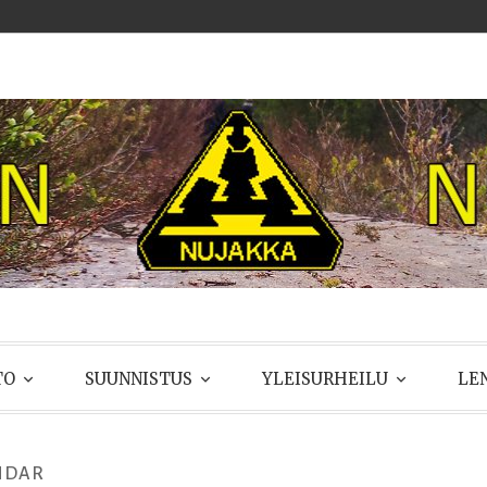
UJAKKA
TO
SUUNNISTUS
YLEISURHEILU
LE
NDAR