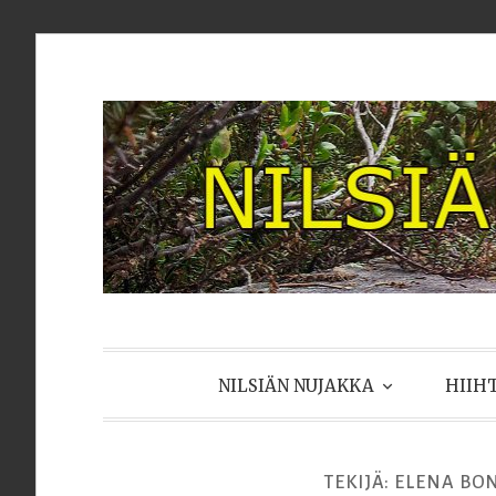
Skip
to
content
NILSIÄN N
NILSIÄN NUJAKKA
HIIH
TEKIJÄ:
ELENA BO