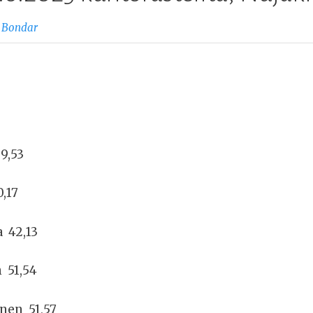
 Bondar
9,53
0,17
 42,13
 51,54
nen 51,57