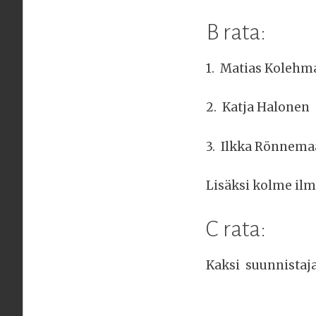
B rata:
1. Matias Kolehm
2. Katja Halonen 
3. Ilkka Rönnemaa
Lisäksi kolme ilma
C rata:
Kaksi suunnistaja