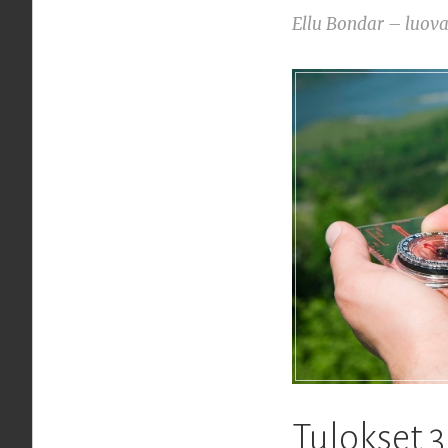
Ellu Bondar – luova
Tulokset 3