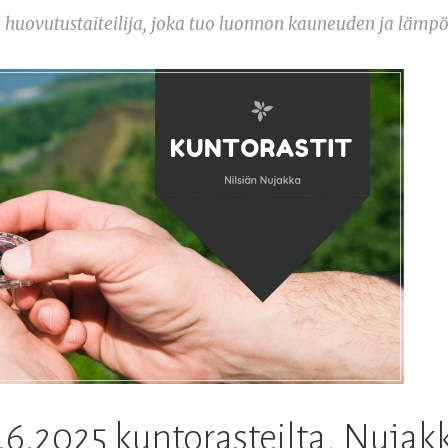
 huovutustaiteilija, joka tuo luonnon kauneuden ja lämpö
.6.2025 kuntorasteilta, Nujak