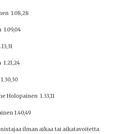
unen 1.08,28
 1.09,04
.13,31
 1.21,24
1.30,30
nne Holopainen 1.33,11
inen 1.40,49
nistajaa ilman aikaa tai aikatavoitetta.