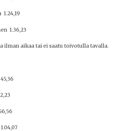
 1.24,19
nen 1.36,23
 ilman aikaa tai ei saatu toivotulla tavalla.
 45,36
52,23
56,56
1.04,07