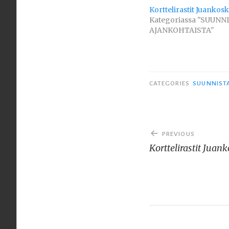
Korttelirastit Juankosk
Kategoriassa "SUUNN
AJANKOHTAISTA"
CATEGORIES
SUUNNIST
Artikkelien
PREVIOUS
selaus
Korttelirastit Juank