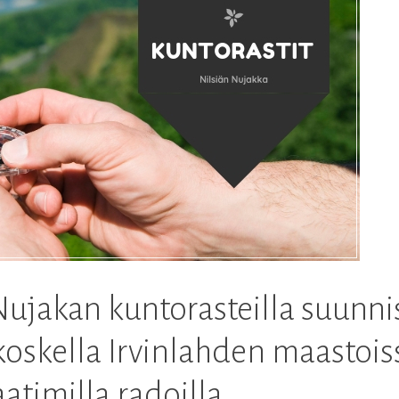
Nujakan kuntorasteilla suunnis
koskella Irvinlahden maastois
atimilla radoilla.