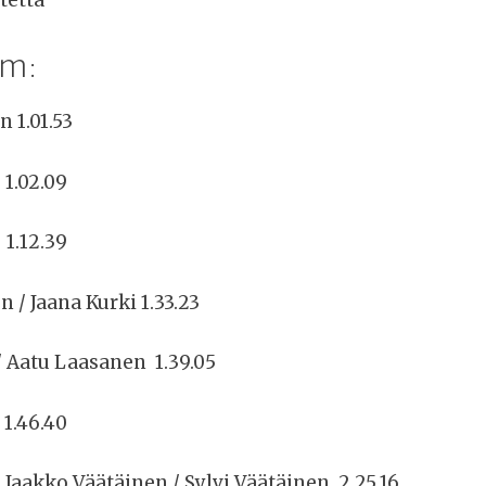
km:
n 1.01.53
1.02.09
 1.12.39
 / Jaana Kurki 1.33.23
/ Aatu Laasanen 1.39.05
1.46.40
 Jaakko Väätäinen / Sylvi Väätäinen 2,25,16