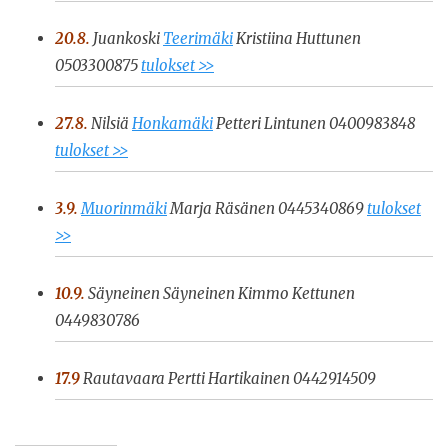
20.8.
Juankoski
Teerimäki
Kristiina Huttunen
0503300875
tulokset >>
27.8.
Nilsiä
Honkamäki
Petteri Lintunen 0400983848
tulokset >>
3.9.
Muorinmäki
Marja Räsänen 0445340869
tulokset
>>
10.9.
Säyneinen Säyneinen Kimmo Kettunen
0449830786
17.9
Rautavaara Pertti Hartikainen 0442914509