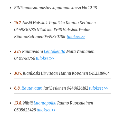
FIN5 mallisuunnistus suppamaastossa klo 12-18
16.7.
Nilsiä Halssink. P-paikka Kimmo Kettunen
0449830786 Nilsiä klo 15-18 Halssink. P-
alue
KimmoKettunen0449830786
tulokset>>
23.7
Rautavaara
Lentokenttä
Matti Väänänen
0405781756
tulokset>>
30.7.
Juankoski Hirvisaari Hannu Koponen 0452318964
6.8.
Rautavaara
Jari Leskinen 0440826182
tulokset >>
13.8.
Nilsiä
Luontopolku
Raimo Ruotsalainen
0505623425
tulokset >>