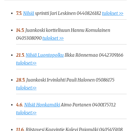
7.5.
Nilsiä
sprintti Jari Leskinen 0440826182
tulokset >>
14.5.
Juankoski korttelisuun Hannu Komulainen
0405308090
tulokset >>
21.5.
Nilsiä Luontopolku
Ilkka Rönnemaa 0442709166
tulokset>>
28.5.
Juankoski Irvinlahti Pauli Halonen 05086175
tulokset>>
4.6.
Nilsiä Honkamäki
Aimo Partanen 0400175712
tulokset>>
11.6.
Riistavesi Kaavintie Kalevi Pajamäki 0405455108