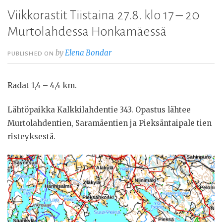
Viikkorastit Tiistaina 27.8. klo 17 – 20
Murtolahdessa Honkamäessä
by
Elena Bondar
PUBLISHED ON
Radat 1,4 – 4,4 km.
Lähtöpaikka Kalkkilahdentie 343. Opastus lähtee
Murtolahdentien, Saramäentien ja Pieksäntaipale tien
risteyksestä.