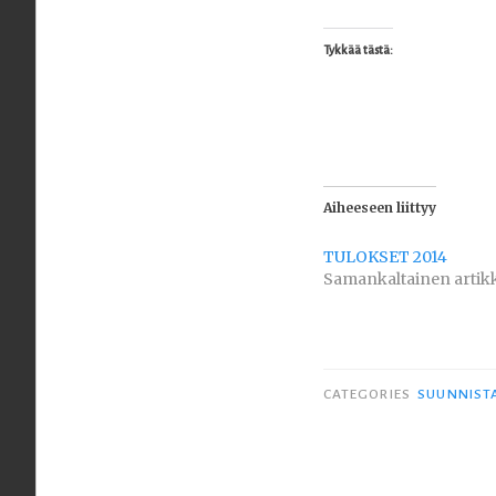
Tykkää tästä:
Aiheeseen liittyy
TULOKSET 2014
Samankaltainen artikk
CATEGORIES
SUUNNIST
Artikkelien