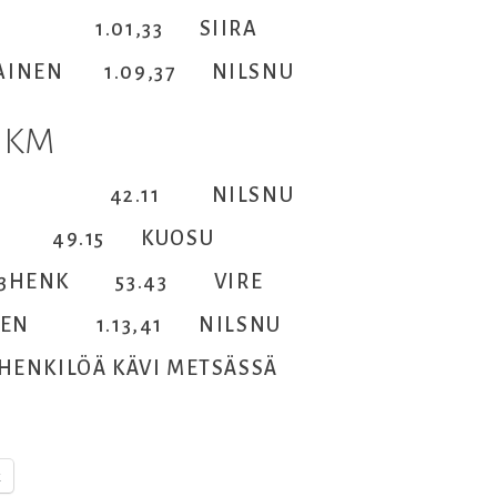
RMI 1.01,33 SIIRA
VIAINEN 1.09,37 NILSNU
1 KM
KINEN 42.11 NILSNU
INE 49.15 KUOSU
LI 3HENK 53.43 VIRE
ONEN 1.13,41 NILSNU
ENKILÖÄ KÄVI METSÄSSÄ
k