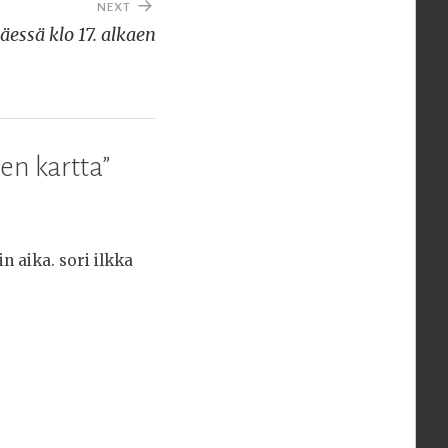
NEXT
äessä klo 17. alkaen
sen kartta
”
n aika. sori ilkka