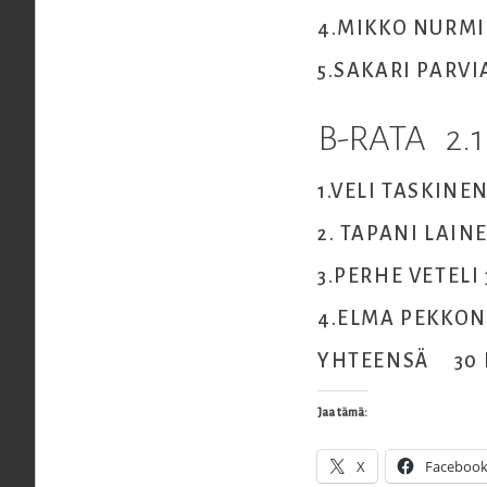
4.MIKKO NU
5.SAKARI PAR
B-RATA 2.
1.VELI TAS
2. TAPANI LA
3.PERHE VETE
4.ELMA PEKK
YHTEENSÄ 30 H
Jaa tämä:
X
Faceboo