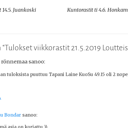
t 14.5. Juankoski
Kuntorastit ti 4.6. Honkam
 “
Tulokset viikkorastit 21.5.2019 Louttei
a rönnemaa
sanoo:
an tuloksista puuttuu Tapani Laine KuoSu 49.15 oli 2 nopei
A
lu Bondar
sanoo:
mä asia on korjattu ))