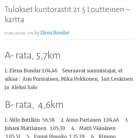
Tulokset kuntorastit 21.5 Loutteinen –
kartta
by
Elena Bondar
PUBLISHED ON
A- rata, 5,7km
1. Elena Bondar 1.04,46 Seuraavat suunnistajat, ei
aikaa : Anu Pursiainen, Mika Pekkonen, Jari Leskinen
ja Aleksi Salo
B- rata, 4,6km
1. Niilo Butilkin 56,58 2. Aimo Partanen 1.04,46 3.
Juhani Matilainen 1.05,30 4. Matti Väänänen
1.05,51 5. Emmi Huusko 1.25,29 6. Kimmo