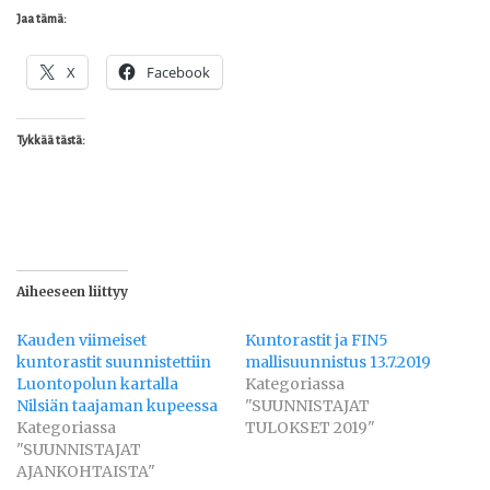
Jaa tämä:
X
Facebook
Tykkää tästä:
Aiheeseen liittyy
Kauden viimeiset
Kuntorastit ja FIN5
kuntorastit suunnistettiin
mallisuunnistus 13.7.2019
Luontopolun kartalla
Kategoriassa
Nilsiän taajaman kupeessa
"SUUNNISTAJAT
Kategoriassa
TULOKSET 2019"
"SUUNNISTAJAT
AJANKOHTAISTA"