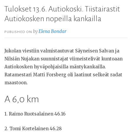
Tulokset 13.6. Autiokoski. Tiistairastit
Autiokosken nopeilla kankailla
by
Elena Bondar
PUBLISHED ON
Jukolan viestiin valmistautuvat Säyneisen Salvan ja
Nilsiän Nujakan suunnistajat viimeistelivät kuntoaan
Autiokosken hyväpohjaisilla mäntykankailla.
Ratamestari Matti Forsberg oli laatinut selkeät radat
maastoon.
A 6,0 km
1. Raimo Ruotsalainen 46.16
2. Tomi Kortelainen 46.28