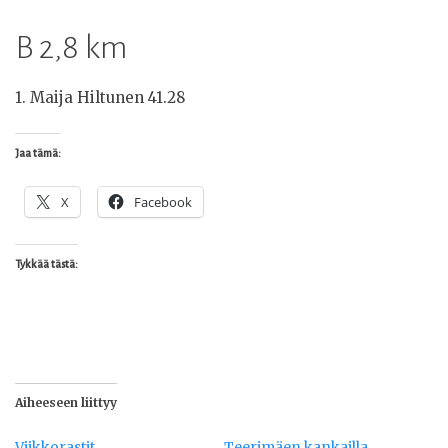
B 2,8 km
1. Maija Hiltunen 41.28
Jaa tämä:
X
Facebook
Tykkää tästä:
Aiheeseen liittyy
Viikkorastit
Teerimäen kankailla