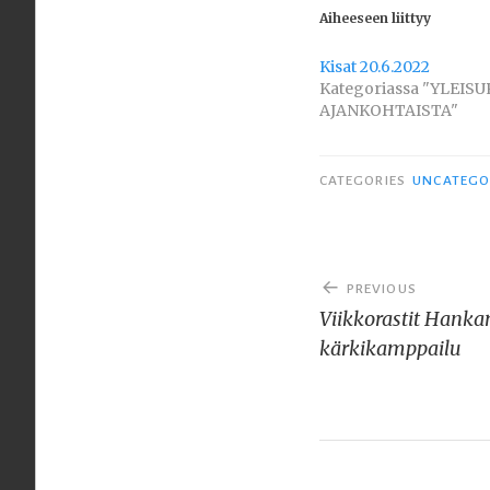
Aiheeseen liittyy
Kisat 20.6.2022
Kategoriassa "YLEIS
AJANKOHTAISTA"
CATEGORIES
UNCATEGO
Artikkelien
PREVIOUS
selaus
Viikkorastit Hank
kärkikamppailu