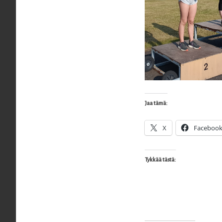
Jaa tämä:
X
Faceboo
Tykkää tästä: