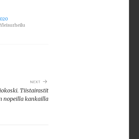
2020
Yleisurheilu
NEXT
okoski. Tiistairastit
 nopeilla kankailla