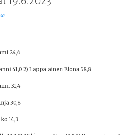
t 19.6.2023
osa
ami 24,6
anni 41,0 2) Lappalainen Elona 58,8
amu 31,4
nja 30,8
iko 14,3