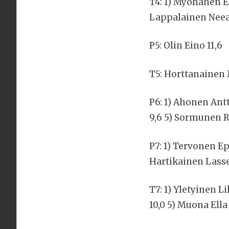
T4: 1) Myöhänen E
Lappalainen Neea
P5: Olin Eino 11,6
T5: Horttanainen 
P6: 1) Ahonen Antt
9,6 5) Sormunen R
P7: 1) Tervonen Ep
Hartikainen Lasse
T7: 1) Yletyinen L
10,0 5) Muona Ella 