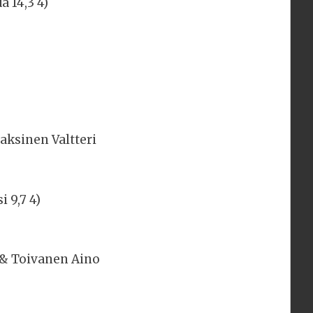
 14,3 4)
raksinen Valtteri
 9,7 4)
,0 & Toivanen Aino