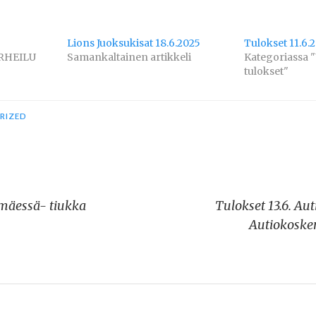
Lions Juoksukisat 18.6.2025
Tulokset 11.6.
URHEILU
Samankaltainen artikkeli
Kategoriassa "
tulokset"
RIZED
amäessä- tiukka
Tulokset 13.6. Auti
Autiokosken