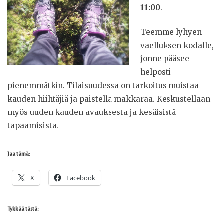
11:00
.
Teemme lyhyen
vaelluksen kodalle,
jonne pääsee
helposti
pienemmätkin. Tilaisuudessa on tarkoitus muistaa
kauden hiihtäjiä ja paistella makkaraa. Keskustellaan
myös uuden kauden avauksesta ja kesäisistä
tapaamisista.
Jaa tämä:
X
Facebook
Tykkää tästä: