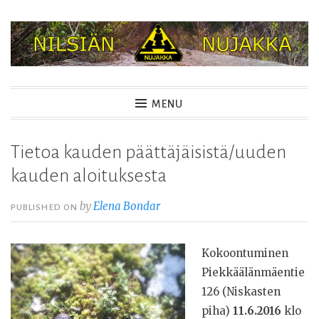
Skip
to
content
NILSIÄN NUJAKKA
MENU
Tietoa kauden päättäjäisistä/uuden
kauden aloituksesta
by
Elena Bondar
PUBLISHED ON
Kokoontuminen
Piekkäälänmäentie
126 (Niskasten
piha)
11.6.2016
klo