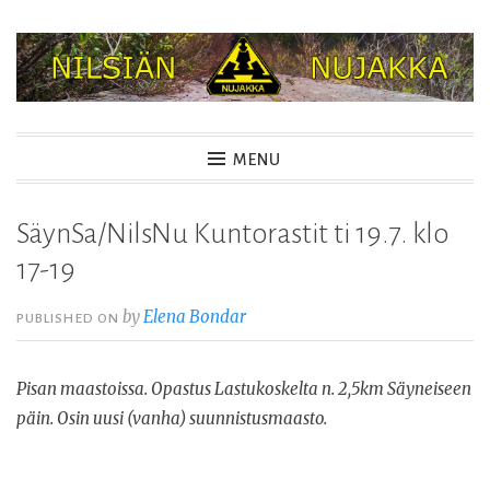
Skip
to
content
NILSIÄN NUJAKKA
MENU
SäynSa/NilsNu Kuntorastit ti 19.7. klo
17-19
by
Elena Bondar
PUBLISHED ON
Pisan maastoissa. Opastus Lastukoskelta n. 2,5km Säyneiseen
päin. Osin uusi (vanha) suunnistusmaasto.