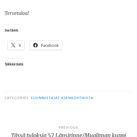
Tervetuloa!
Jaa tämä:
X
Facebook
Tykkää tästä:
CATEGORIES
SUUNNISTAJAT AJANKOHTAISTA
Artikkelien
PREVIOUS
Tässä tuloksia 5.7 Länsirinne/Mualiman kuppi