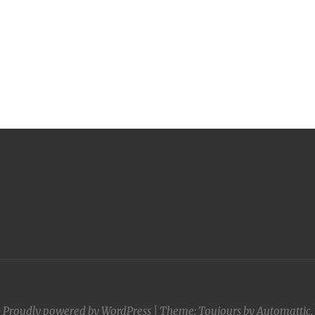
Proudly powered by WordPress
|
Theme: Toujours by
Automattic
.