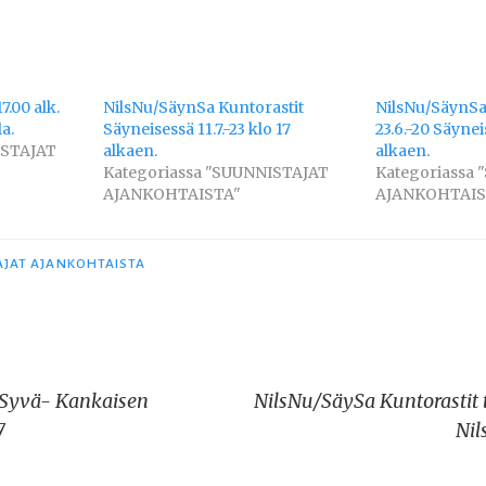
17.00 alk.
NilsNu/SäynSa Kuntorastit
NilsNu/SäynSa:
a.
Säyneisessä 11.7.-23 klo 17
23.6.-20 Säynei
ISTAJAT
alkaen.
alkaen.
Kategoriassa "SUUNNISTAJAT
Kategoriassa
AJANKOHTAISTA"
AJANKOHTAIS
AJAT AJANKOHTAISTA
 Syvä- Kankaisen
NilsNu/SäySa Kuntorastit ti.
7
Nil