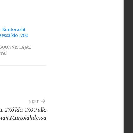
 Kuntorastit
sessä klo 17.00
 "SUUNNISTAJAT
TA"
NEXT
 27.6 klo. 17.00 alk.
siän Murtolahdessa