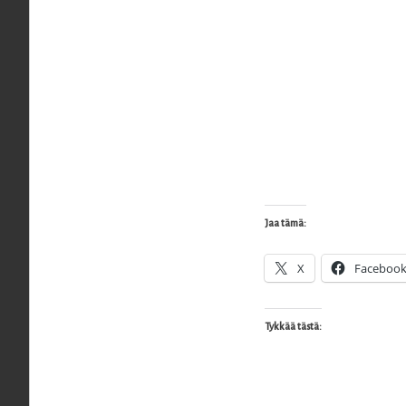
Jaa tämä:
X
Faceboo
Tykkää tästä: