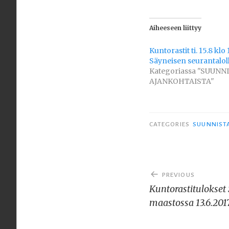
Aiheeseen liittyy
Kuntorastit ti. 15.8 klo 
Säyneisen seurantaloll
Kategoriassa "SUUNN
AJANKOHTAISTA"
CATEGORIES
SUUNNIST
Artikkelien
PREVIOUS
selaus
Kuntorastitulokset
maastossa 13.6.201