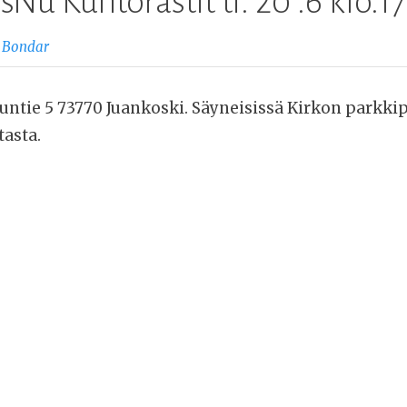
sNu Kuntorastit ti. 20 .6 klo.17
 Bondar
untie 5 73770 Juankoski. Säyneisissä Kirkon parkkip
asta.