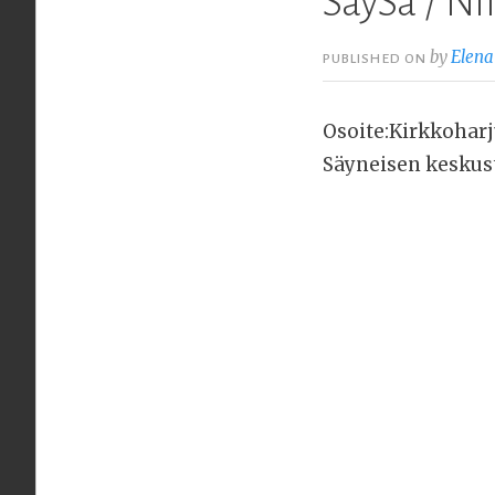
SäySa / Nil
by
Elena
PUBLISHED ON
Osoite:Kirkkoharj
Säyneisen keskust