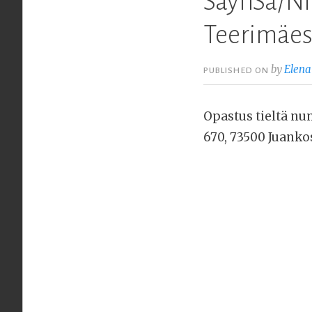
SäynSa/Ni
Teerimäess
by
Elena
PUBLISHED ON
Opastus tieltä nu
670, 73500 Juanko