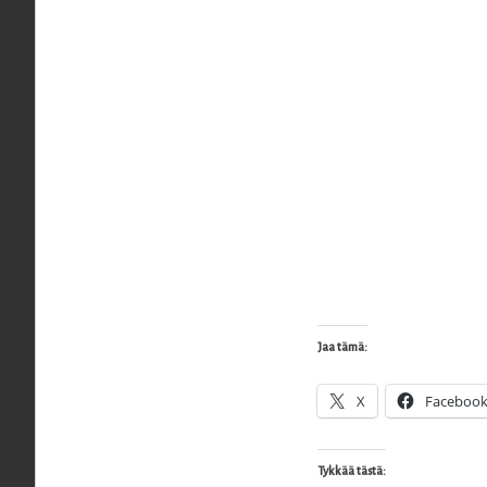
Jaa tämä:
X
Faceboo
Tykkää tästä: