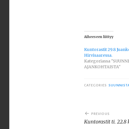
Aiheeseen liittyy
Kuntorastit 29.8 Juan
Hirvisaaressa.
Kategoriassa "SUUNN
AJANKOHTAISTA"
CATEGORIES
SUUNNIST
Artikkelien
PREVIOUS
selaus
Kuntorastit ti. 22.8 