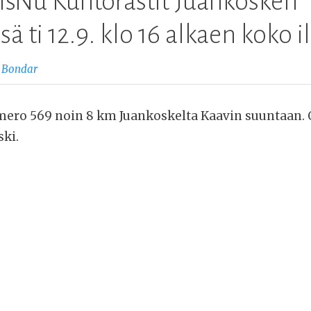
lsNu Kuntorastit Juankosken
ä ti 12.9. klo 16 alkaen koko il
 Bondar
mero 569 noin 8 km Juankoskelta Kaavin suuntaan. 
ski.