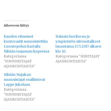
Aiheeseen liittyy
Kauden viimeiset
Halssin huvilavan ja
kuntorastit suunnistettiin
ympäristön siivoustalkoot
Luontopolun kartalla
lauantaina 27.5.2017 alkaen
Nilsiän taajaman kupeessa
klo 10.
Kategoriassa
Kategoriassa "HIIHTAJAT
"SUUNNISTAJAT
AJANKOHTAISTA"
AJANKOHTAISTA"
Nilsiän Nujakan
suunnistajat osallistuvat
Lappe Jukolaan
Kategoriassa
"SUUNNISTAJAT
AJANKOHTAISTA"