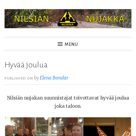
Skip
to
content
NILSIÄN NUJAKKA
MENU
Hyvää joulua
by
Elena Bondar
PUBLISHED ON
Nilsiän nujakan suunnistajat toivottavat hyvää joulua
joka taloon.