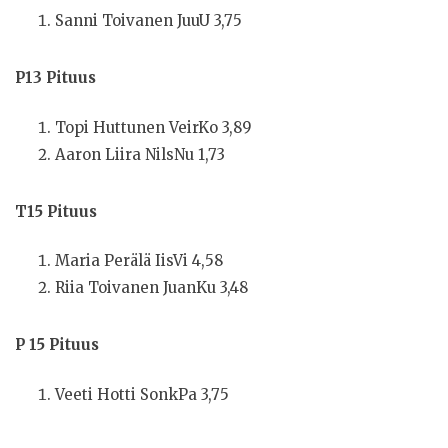
Sanni Toivanen JuuU 3,75
P13 Pituus
Topi Huttunen VeirKo 3,89
Aaron Liira NilsNu 1,73
T15 Pituus
Maria Perälä IisVi 4,58
Riia Toivanen JuanKu 3,48
P 15 Pituus
Veeti Hotti SonkPa 3,75