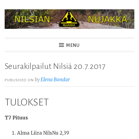
Skip
to
content
NILSIÄN NUJAKKA
MENU
Seurakilpailut Nilsiä 20.7.2017
by
Elena Bondar
PUBLISHED ON
TULOKSET
T7 Pituus
Alma Liira NilsNu 2,39