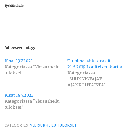
Tykkää tästä:
Aiheeseen liittyy
Kisat 19.7.2021
Tulokset viikkorastit
Kategoriassa "Yleisurheilu
21.5.2019 Loutteisen kartta
tulokset"
Kategoriassa
"SUUNNISTAJAT
AJANKOHTAISTA"
Kisat 18.7.2022
Kategoriassa "Yleisurheilu
tulokset"
CATEGORIES
YLEISURHEILU TULOKSET