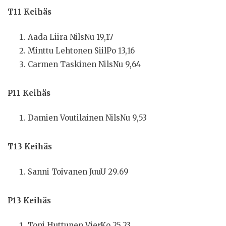
T11 Keihäs
Aada Liira NilsNu 19,17
Minttu Lehtonen SiilPo 13,16
Carmen Taskinen NilsNu 9,64
P11 Keihäs
Damien Voutilainen NilsNu 9,53
T13 Keihäs
Sanni Toivanen JuuU 29.69
P13 Keihäs
Topi Huttunen VierKo 25,23