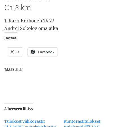
C 1,8 km
1. Karri Korhonen 24.27
Andrei Sokolov oma aika
Jaa tämä:
X
Facebook
Tykkää tästä:
Aiheeseen liittyy
Tulokset viikkorastit
Kuntorastitulokset
21.5.2019 Loutteisen kartta
Aniaisentiellä 28.8.