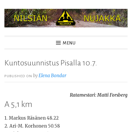
Skip
to
content
NILSIÄN NUJAKKA
MENU
Kuntosuunnistus Pisalla 10.7.
by
Elena Bondar
PUBLISHED ON
Ratamestari: Matti Forsberg
A 5,1 km
1. Markus Räsänen 48.22
2. Ari-M. Korhonen 50.58