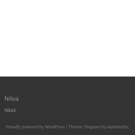
Nilsiä
Nilsiä
Proudly powered by WordPress
|
Theme: Toujours by
Automattic
.