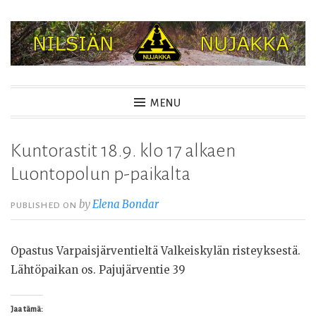
Skip
to
content
NILSIÄN NUJAKKA
MENU
Kuntorastit 18.9. klo 17 alkaen
Luontopolun p-paikalta
by
Elena Bondar
PUBLISHED ON
Opastus Varpaisjärventieltä Valkeiskylän risteyksestä.
Lähtöpaikan os. Pajujärventie 39
Jaa tämä: