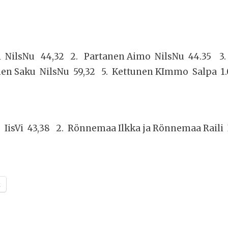
i NilsNu 44,32 2. Partanen Aimo NilsNu 44.35 3. 
nen Saku NilsNu 59,32 5. Kettunen KImmo Salpa 1.
o IisVi 43,38 2. Rönnemaa Ilkka ja Rönnemaa Raili
k