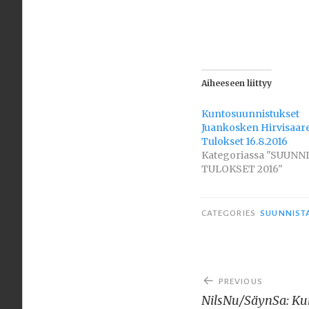
Aiheeseen liittyy
Kuntosuunnistukset
Juankosken Hirvisaare
Tulokset 16.8.2016
Kategoriassa "SUUNNI
TULOKSET 2016"
CATEGORIES
SUUNNIST
Artikkelien
PREVIOUS
selaus
NilsNu/SäynSa: Kunt