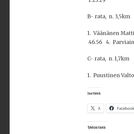
B- rata, n. 3,5km
1. Väänänen Matt
46.56 4. Parviai
C- rata, n. 1,7km
1. Puustinen Valt
Jaa tämä:
X
Faceboo
Tykkää tästä: