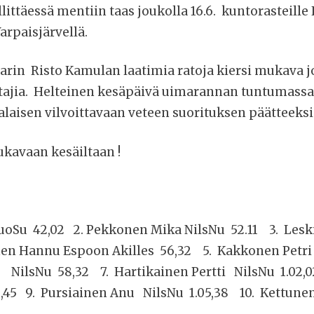
ittäessä mentiin taas joukolla 16.6. kuntorasteill
rpaisjärvellä.
rin Risto Kamulan laatimia ratoja kiersi mukava j
stajia. Helteinen kesäpäivä uimarannan tuntumassa
laisen vilvoittavaan veteen suorituksen päätteeksi
kavaan kesäiltaan !
KuoSu 42,02 2. Pekkonen Mika NilsNu 52.11 3. Lesk
n Hannu Espoon Akilles 56,32 5. Kakkonen Petri
i NilsNu 58,32 7. Hartikainen Pertti NilsNu 1.02
2,45 9. Pursiainen Anu NilsNu 1.05,38 10. Kettune