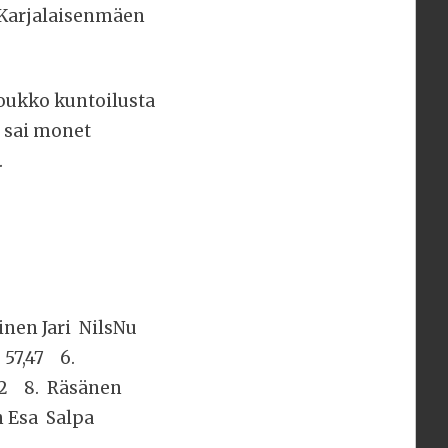
e Karjalaisenmäen
oukko kuntoilusta
 sai monet
.
inen Jari NilsNu
 57,47 6.
,02 8. Räsänen
n Esa Salpa