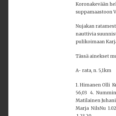
Koronakevään hell
suppamaastoon Va
Nujakan ratamesta
nauttivia suunni
pulikoimaan Karja
Tässä ainekset mu
A- rata, n. 5,1km
1. Himanen Olli 
56,03 4. Nummine
Matilainen Juhan
Marja NilsNu 1.0
1.23.29