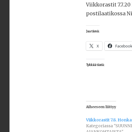
Viikkorastit 7.7.
postilaatikossa N
Jaa tämä:
X
Faceboo
Tykkää tästä:
Aiheeseen liittyy
Viikkorastit 7.8. Honk
Kategoriassa "SUUNN
AJANKOHTAISTA"