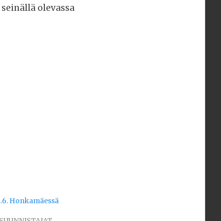
seinällä olevassa
 4.6. Honkamäessä
 "SUUNNISTAJAT