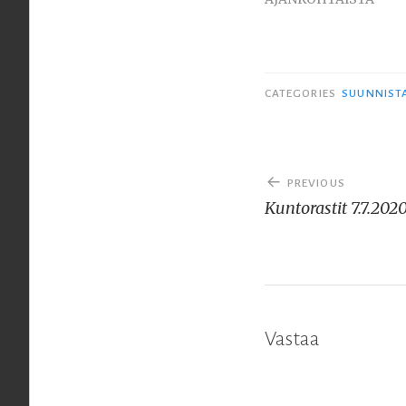
CATEGORIES
SUUNNIST
Artikkelien
PREVIOUS
selaus
Kuntorastit 7.7.202
Vastaa