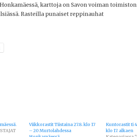
20 Honkamäessä, karttoja on Savon voiman toimiston 
ilsiässä. Rasteilla punaiset reppinauhat
k
amäessä.
Viikkorastit Tiistaina 27.8. klo 17
Kuntorastit ti
ISTAJAT
– 20 Murtolahdessa
klo 17. alkaen
Honkamäessä
Kategoriassa