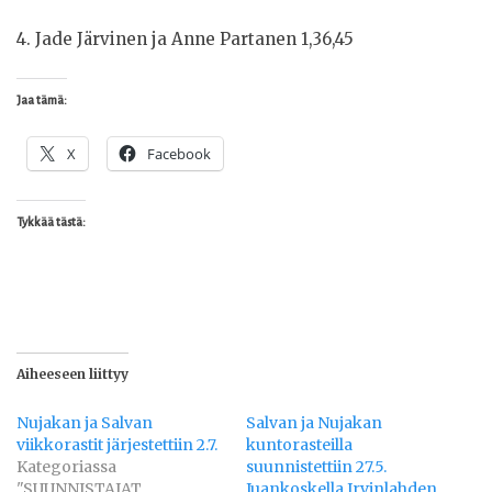
4. Jade Järvinen ja Anne Partanen 1,36,45
Jaa tämä:
X
Facebook
Tykkää tästä:
Aiheeseen liittyy
Nujakan ja Salvan
Salvan ja Nujakan
viikkorastit järjestettiin 2.7.
kuntorasteilla
Kategoriassa
suunnistettiin 27.5.
"SUUNNISTAJAT
Juankoskella Irvinlahden