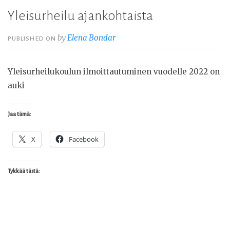
Yleisurheilu ajankohtaista
by
Elena Bondar
PUBLISHED ON
Yleisurheilukoulun ilmoittautuminen vuodelle 2022 on
auki
Jaa tämä:
X
Facebook
Tykkää tästä: