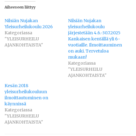
Aiheeseen liittyy
Nilsiän Nujakan
Nilsiän Nujakan
Yleisurheilukoulu 2026
yleisurheilukoulu
Kategoriassa
järjestetään 4.6.-30.7.2025
"YLEISURHEILU
Kankaisen kentällä yli 6-
AJANKOHTAISTA"
vuotiaille. Ilmoittauminen
on auki. Tervetuloa
mukaan!
Kategoriassa
"YLEISURHEILU
AJANKOHTAISTA"
Kesän 2018
yleisurheilukouluun
ilmoittautuminen on
käynnissä
Kategoriassa
"YLEISURHEILU
AJANKOHTAISTA"