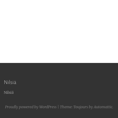
Nilsiä
Nilsiä
Proudly powered by WordPress
|
Theme: Toujours by
Automattic
.