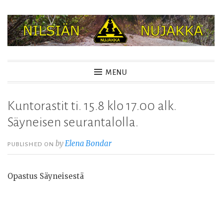
Skip
to
content
NILSIÄN NUJAKKA
MENU
Kuntorastit ti. 15.8 klo 17.00 alk.
Säyneisen seurantalolla.
by
Elena Bondar
PUBLISHED ON
Opastus Säyneisestä