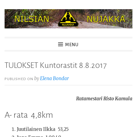
Skip
to
content
NILSIÄN NUJAKKA
MENU
TULOKSET Kuntorastit 8.8.2017
by
Elena Bondar
PUBLISHED ON
Ratamestari Risto Kamula
A- rata 4,8km
Juutilainen Ilkka 53,25