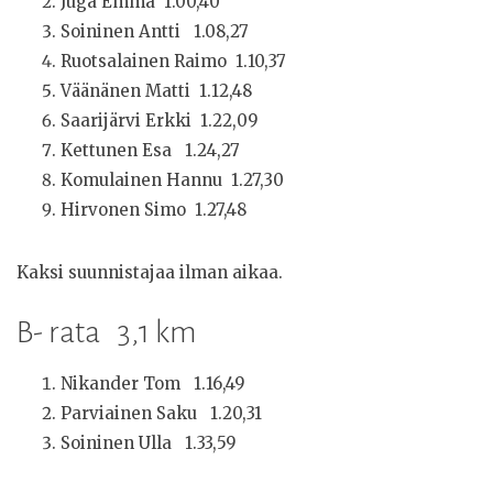
Juga Emma 1.00,40
Soininen Antti 1.08,27
Ruotsalainen Raimo 1.10,37
Väänänen Matti 1.12,48
Saarijärvi Erkki 1.22,09
Kettunen Esa 1.24,27
Komulainen Hannu 1.27,30
Hirvonen Simo 1.27,48
Kaksi suunnistajaa ilman aikaa.
B- rata 3,1 km
Nikander Tom 1.16,49
Parviainen Saku 1.20,31
Soininen Ulla 1.33,59