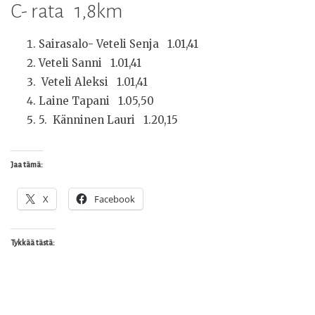
C- rata 1,8km
Sairasalo- Veteli Senja 1.01,41
Veteli Sanni 1.01,41
Veteli Aleksi 1.01,41
Laine Tapani 1.05,50
5. Känninen Lauri 1.20,15
Jaa tämä:
X
Facebook
Tykkää tästä: