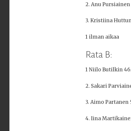
2. Anu Pursiainen
3. Kristiina Huttu
1 ilman aikaa
Rata B:
1 Niilo Butilkin 46
2. Sakari Parviain
3. Aimo Partanen 
4. Iina Martikain