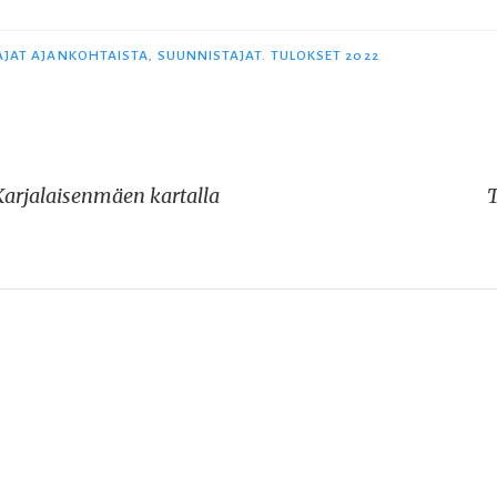
AJAT AJANKOHTAISTA
,
SUUNNISTAJAT. TULOKSET 2022
. Karjalaisenmäen kartalla
T