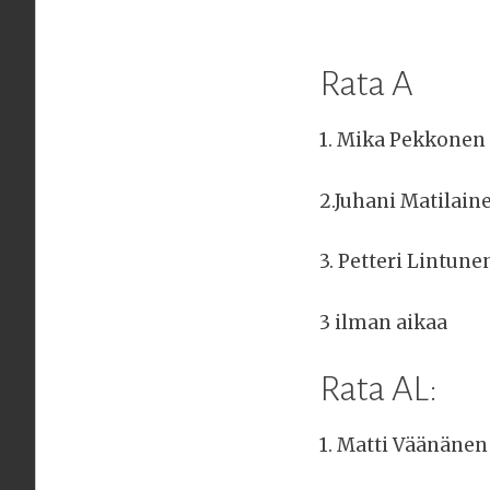
Rata A
1. Mika Pekkonen 
2.Juhani Matilaine
3. Petteri Lintune
3 ilman aikaa
Rata AL:
1. Matti Väänänen