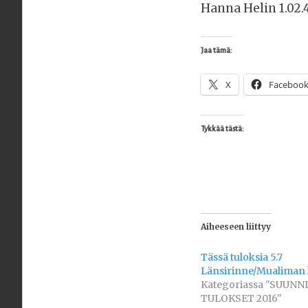
Hanna Helin 1.02.
Jaa tämä:
X
Faceboo
Tykkää tästä:
Aiheeseen liittyy
Tässä tuloksia 5.7
Länsirinne/Mualiman 
Kategoriassa "SUUNNI
TULOKSET 2016"