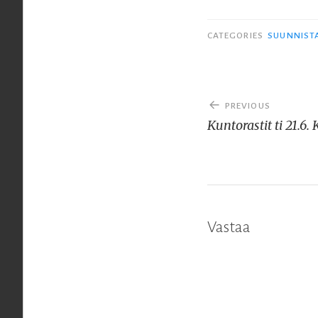
CATEGORIES
SUUNNIST
Artikkelien
PREVIOUS
selaus
Kuntorastit ti 21.6
Vastaa