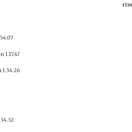
rt
54.07
n 1.17.47
n 1.34.26
 34.32