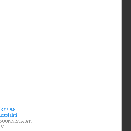
ksia 9.8
rtolahti
"SUUNNISTAJAT.
6"