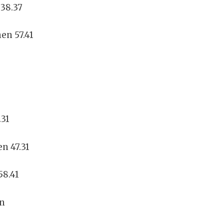
 38.37
nen 57.41
.31
en 47.31
58.41
en