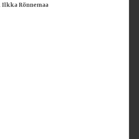
m
Ilkka Rönnemaa