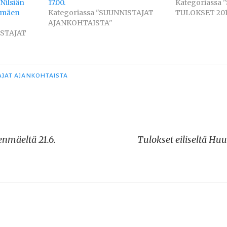
 Nilsiän
17.00.
Kategoriassa
amäen
Kategoriassa "SUUNNISTAJAT
TULOKSET 20
AJANKOHTAISTA"
ISTAJAT
AJAT AJANKOHTAISTA
enmäeltä 21.6.
Tulokset eiliseltä Hu