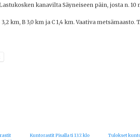
Lastukosken kanavilta Säyneiseen päin, josta n. 10 
 3,2 km, B 3,0 km ja C 1,4 km. Vaativa metsämaasto. 
k
astit
Kuntorastit Pisalla ti 13.7. klo
Tulokset kuntor