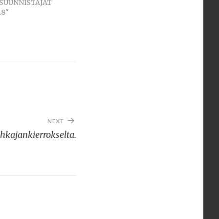
 "SUUNNISTAJAT
18"
NEXT
uhkajankierrokselta.