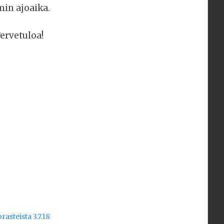
min ajoaika.
Tervetuloa!
asteista 3.7.18