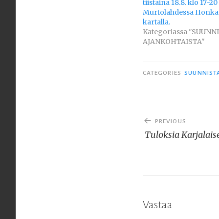
tiistaina 18.8. klo 17-20
Murtolahdessa Honk
kartalla.
Kategoriassa "SUUNN
AJANKOHTAISTA"
CATEGORIES
SUUNNIST
Artikkelien
PREVIOUS
selaus
Tuloksia Karjalais
Vastaa