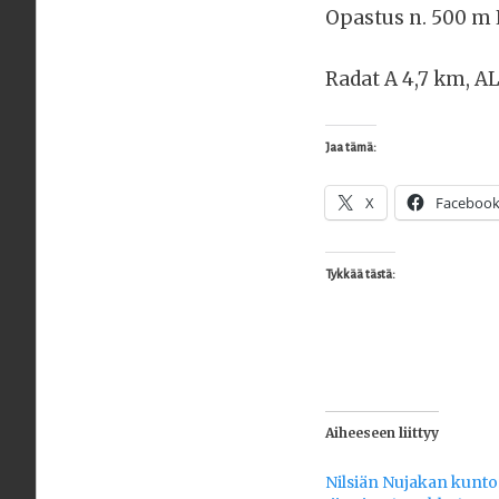
Opastus n. 500 m 
Radat A 4,7 km, AL
Jaa tämä:
X
Faceboo
Tykkää tästä:
Aiheeseen liittyy
Nilsiän Nujakan kuntor