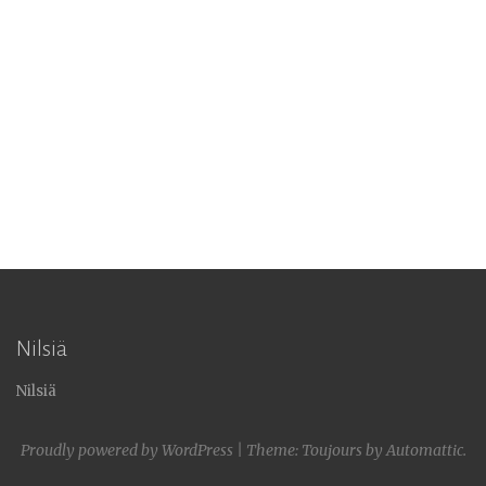
Nilsiä
Nilsiä
Proudly powered by WordPress
|
Theme: Toujours by
Automattic
.